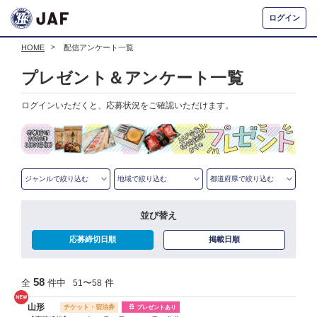
ログイン
HOME
>
配信アンケート一覧
プレゼント＆アンケート一覧
ログインいただくと、応募状況をご確認いただけます。
並び替え
応募締切日順
掲載日順
58
全
件中
〜
件
51
58
山形
チケット・宿泊券
プレゼントあり