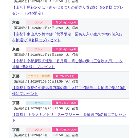
【応募締切】2026年10月04日23:59（日）必着
【山形】尾花沢そば・新そばまつりの前売り券2食分を5名様にプレ
ゼント（web限定）
京都
グルメ
プレゼントあり
【応募締切】2026年10月15日23:59（木）必着
【京都】東山八ツ橋本舗「秋季限定・栗あん入り生八ツ橋(9個入)」
を抽選で10名様にプレゼント
京都
グルメ
プレゼントあり
【応募締切】2026年10月15日23:59（木）必着
【京都】京都府観光連盟「香月庵 筍ご飯の素（三合炊き用）」を
抽選で5名様にプレゼント
京都
チケット・宿泊券
プレゼントあり
【応募締切】2026年10月20日23:59（火）必着
【京都】京都竹の郷温泉万葉の湯「入館ご招待券」を抽選で5組10名
様にプレゼント
京都
グッズ
プレゼントあり
【応募締切】2026年10月20日23:59（火）必着
【京都】 キラメキノトリ「スープジャー」を抽選で5名様にプレゼン
ト
京都
グルメ
プレゼントあり
【応募締切】2026年10月30日23:59（金）必着