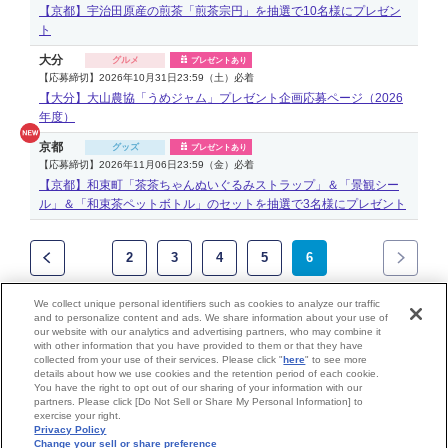
【京都】宇治田原産の煎茶「煎茶宗円」を抽選で10名様にプレゼン
ト
大分
グルメ
プレゼントあり
【応募締切】2026年10月31日23:59（土）必着
【大分】大山農協「うめジャム」プレゼント企画応募ページ（2026
年度）
京都
グッズ
プレゼントあり
【応募締切】2026年11月06日23:59（金）必着
【京都】和束町「茶茶ちゃんぬいぐるみストラップ」＆「景観シー
ル」＆「和束茶ペットボトル」のセットを抽選で3名様にプレゼント
2
3
4
5
6
We collect unique personal identifiers such as cookies to analyze our traffic
and to personalize content and ads. We share information about your use of
JAF Mate Onlineでも
our website with our analytics and advertising partners, who may combine it
with other information that you have provided to them or that they have
会員向けプレゼントを実施中！詳細はこちら
collected from your use of their services. Please click "
here
" to see more
details about how we use cookies and the retention period of each cookie.
You have the right to opt out of our sharing of your information with our
partners. Please click [Do Not Sell or Share My Personal Information] to
個人情報保護方針
|
特定商取引法に基づく表示
|
FAQ
exercise your right.
Privacy Policy
Change your sell or share preference